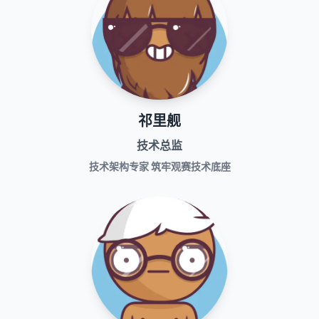
祁里舰
技术总监
技术架构专家 筑牢观赛技术底座