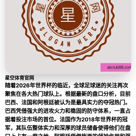
星空体育官网
随着2026年世界杯的临近，全球足球迷的关注再次
聚焦在各大热门球队上。根据最新的盘口分析，目前
巴西、法国和阿根廷被认为是最具实力的夺冠热门。
巴西凭借强大的进攻火力和稳固的防守体系，一直占
据着投注市场的首位。法国作为2018年世界杯的冠
军，其队伍整体实力和深厚的球员储备使得他们在盘