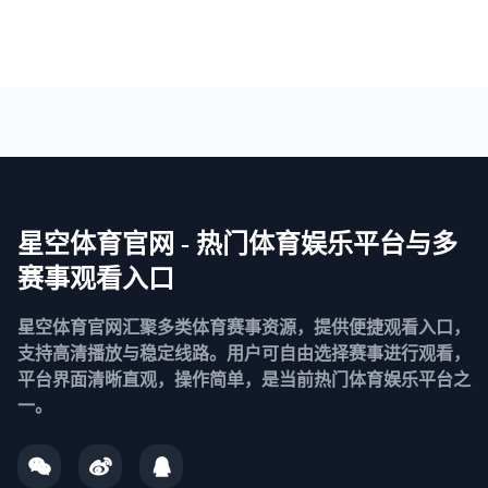
星空体育官网 - 热门体育娱乐平台与多
赛事观看入口
星空体育官网汇聚多类体育赛事资源，提供便捷观看入口，
支持高清播放与稳定线路。用户可自由选择赛事进行观看，
平台界面清晰直观，操作简单，是当前热门体育娱乐平台之
一。